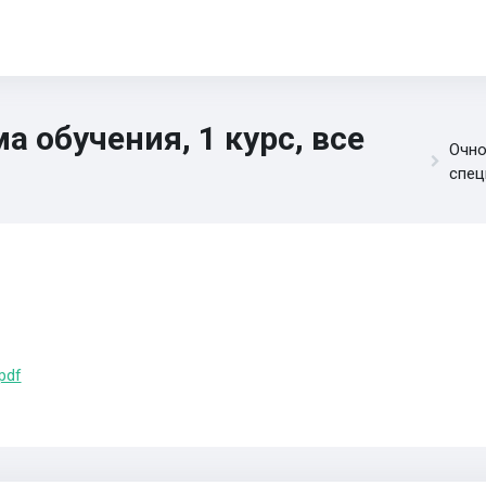
 обучения, 1 курс, все
Очно
спец
pdf