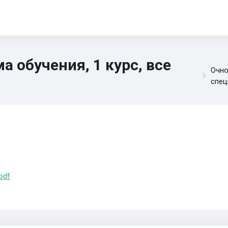
 обучения, 1 курс, все
Очно
спец
pdf