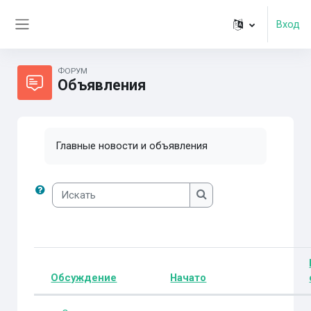
Перейти к основному содержанию
Вход
Боковая панель
ФОРУМ
Объявления
Главные новости и объявления
Искать
Искать
Обсуждение
Начато
Статус
Список обсуждений. Показано 4 и